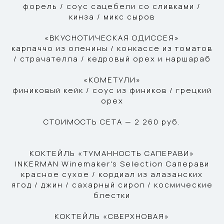
форель / соус сацебели со сливками /
кинза / микс сыров
«ВКУСНОТИЧЕСКАЯ ОДИССЕЯ»
карпаччо из оленины / конкассе из томатов
/ страчателла / кедровый орех и наршараб
«КОМЕТУЛИ»
финиковый кейк / соус из фиников / грецкий
орех
СТОИМОСТЬ СЕТА — 2 260 руб.
КОКТЕЙЛЬ «ТУМАННОСТЬ САПЕРАВИ»
INKERMAN Winemaker's Selection Саперави
красное сухое / кордиал из алазанских
ягод / джин / сахарный сироп / космические
блестки
КОКТЕЙЛЬ «СВЕРХНОВАЯ»