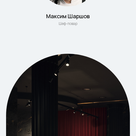
Максим Шаршов
Шеф-повар